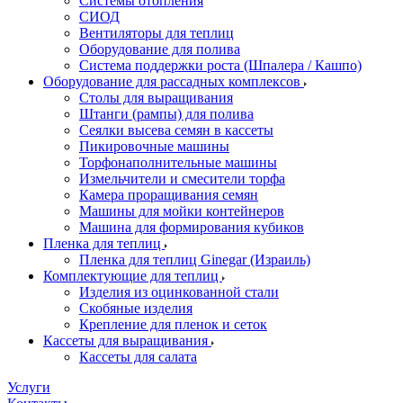
Системы отопления
СИОД
Вентиляторы для теплиц
Оборудование для полива
Система поддержки роста (Шпалера / Кашпо)
Оборудование для рассадных комплексов
Столы для выращивания
Штанги (рампы) для полива
Сеялки высева семян в кассеты
Пикировочные машины
Торфонаполнительные машины
Измельчители и смесители торфа
Камера проращивания семян
Машины для мойки контейнеров
Машина для формирования кубиков
Пленка для теплиц
Пленка для теплиц Ginegar (Израиль)
Комплектующие для теплиц
Изделия из оцинкованной стали
Скобяные изделия
Крепление для пленок и сеток
Кассеты для выращивания
Кассеты для салата
Услуги