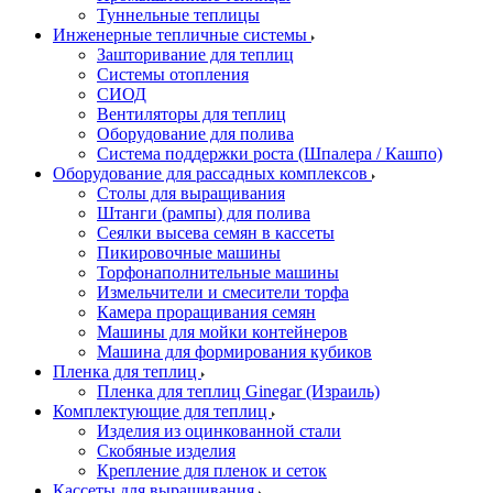
Туннельные теплицы
Инженерные тепличные системы
Зашторивание для теплиц
Системы отопления
СИОД
Вентиляторы для теплиц
Оборудование для полива
Система поддержки роста (Шпалера / Кашпо)
Оборудование для рассадных комплексов
Столы для выращивания
Штанги (рампы) для полива
Сеялки высева семян в кассеты
Пикировочные машины
Торфонаполнительные машины
Измельчители и смесители торфа
Камера проращивания семян
Машины для мойки контейнеров
Машина для формирования кубиков
Пленка для теплиц
Пленка для теплиц Ginegar (Израиль)
Комплектующие для теплиц
Изделия из оцинкованной стали
Скобяные изделия
Крепление для пленок и сеток
Кассеты для выращивания