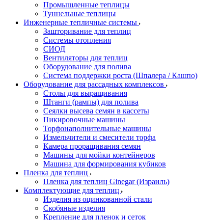
Промышленные теплицы
Туннельные теплицы
Инженерные тепличные системы
Зашторивание для теплиц
Системы отопления
СИОД
Вентиляторы для теплиц
Оборудование для полива
Система поддержки роста (Шпалера / Кашпо)
Оборудование для рассадных комплексов
Столы для выращивания
Штанги (рампы) для полива
Сеялки высева семян в кассеты
Пикировочные машины
Торфонаполнительные машины
Измельчители и смесители торфа
Камера проращивания семян
Машины для мойки контейнеров
Машина для формирования кубиков
Пленка для теплиц
Пленка для теплиц Ginegar (Израиль)
Комплектующие для теплиц
Изделия из оцинкованной стали
Скобяные изделия
Крепление для пленок и сеток