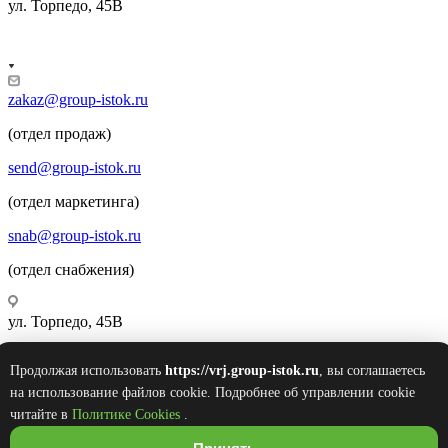
ул. Торпедо, 45В
zakaz@group-istok.ru
(отдел продаж)
send@group-istok.ru
(отдел маркетинга)
snab@group-istok.ru
(отдел снабжения)
ул. Торпедо, 45В
Продолжая использовать
https://vrj.group-istok.ru
, вы соглашаетесь
© 2026 Инновационные Современные Теплицы
на использование файлов cookie. Подробнее об управлении cookie
Оборудование Комплектующие (ИСТОК)
читайте в
Политике Cookies
.