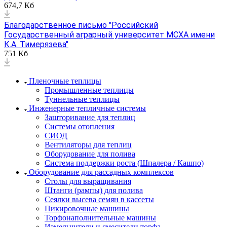
674,7 Кб
Благодарственное письмо "Российский
Государственный аграрный университет МСХА имени
К.А. Тимерязева"
751 Кб
Пленочные теплицы
Промышленные теплицы
Туннельные теплицы
Инженерные тепличные системы
Зашторивание для теплиц
Системы отопления
СИОД
Вентиляторы для теплиц
Оборудование для полива
Система поддержки роста (Шпалера / Кашпо)
Оборудование для рассадных комплексов
Столы для выращивания
Штанги (рампы) для полива
Сеялки высева семян в кассеты
Пикировочные машины
Торфонаполнительные машины
Измельчители и смесители торфа