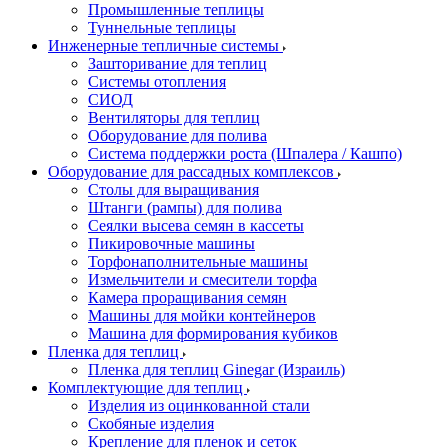
Промышленные теплицы
Туннельные теплицы
Инженерные тепличные системы
Зашторивание для теплиц
Системы отопления
СИОД
Вентиляторы для теплиц
Оборудование для полива
Система поддержки роста (Шпалера / Кашпо)
Оборудование для рассадных комплексов
Столы для выращивания
Штанги (рампы) для полива
Сеялки высева семян в кассеты
Пикировочные машины
Торфонаполнительные машины
Измельчители и смесители торфа
Камера проращивания семян
Машины для мойки контейнеров
Машина для формирования кубиков
Пленка для теплиц
Пленка для теплиц Ginegar (Израиль)
Комплектующие для теплиц
Изделия из оцинкованной стали
Скобяные изделия
Крепление для пленок и сеток