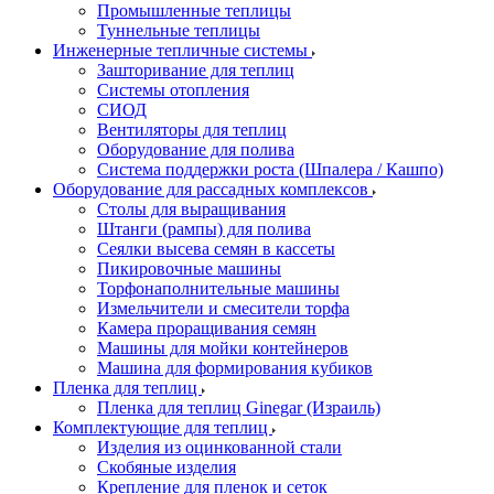
Промышленные теплицы
Туннельные теплицы
Инженерные тепличные системы
Зашторивание для теплиц
Системы отопления
СИОД
Вентиляторы для теплиц
Оборудование для полива
Система поддержки роста (Шпалера / Кашпо)
Оборудование для рассадных комплексов
Столы для выращивания
Штанги (рампы) для полива
Сеялки высева семян в кассеты
Пикировочные машины
Торфонаполнительные машины
Измельчители и смесители торфа
Камера проращивания семян
Машины для мойки контейнеров
Машина для формирования кубиков
Пленка для теплиц
Пленка для теплиц Ginegar (Израиль)
Комплектующие для теплиц
Изделия из оцинкованной стали
Скобяные изделия
Крепление для пленок и сеток