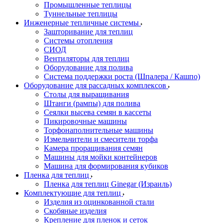
Промышленные теплицы
Туннельные теплицы
Инженерные тепличные системы
Зашторивание для теплиц
Системы отопления
СИОД
Вентиляторы для теплиц
Оборудование для полива
Система поддержки роста (Шпалера / Кашпо)
Оборудование для рассадных комплексов
Столы для выращивания
Штанги (рампы) для полива
Сеялки высева семян в кассеты
Пикировочные машины
Торфонаполнительные машины
Измельчители и смесители торфа
Камера проращивания семян
Машины для мойки контейнеров
Машина для формирования кубиков
Пленка для теплиц
Пленка для теплиц Ginegar (Израиль)
Комплектующие для теплиц
Изделия из оцинкованной стали
Скобяные изделия
Крепление для пленок и сеток