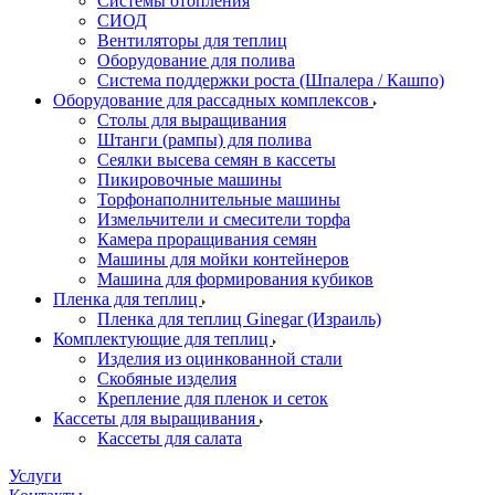
Системы отопления
СИОД
Вентиляторы для теплиц
Оборудование для полива
Система поддержки роста (Шпалера / Кашпо)
Оборудование для рассадных комплексов
Столы для выращивания
Штанги (рампы) для полива
Сеялки высева семян в кассеты
Пикировочные машины
Торфонаполнительные машины
Измельчители и смесители торфа
Камера проращивания семян
Машины для мойки контейнеров
Машина для формирования кубиков
Пленка для теплиц
Пленка для теплиц Ginegar (Израиль)
Комплектующие для теплиц
Изделия из оцинкованной стали
Скобяные изделия
Крепление для пленок и сеток
Кассеты для выращивания
Кассеты для салата
Услуги