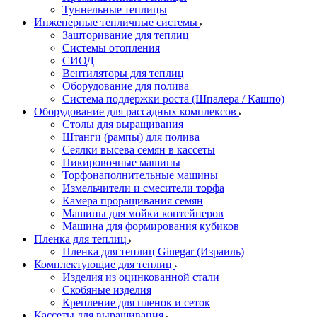
Туннельные теплицы
Инженерные тепличные системы
Зашторивание для теплиц
Системы отопления
СИОД
Вентиляторы для теплиц
Оборудование для полива
Система поддержки роста (Шпалера / Кашпо)
Оборудование для рассадных комплексов
Столы для выращивания
Штанги (рампы) для полива
Сеялки высева семян в кассеты
Пикировочные машины
Торфонаполнительные машины
Измельчители и смесители торфа
Камера проращивания семян
Машины для мойки контейнеров
Машина для формирования кубиков
Пленка для теплиц
Пленка для теплиц Ginegar (Израиль)
Комплектующие для теплиц
Изделия из оцинкованной стали
Скобяные изделия
Крепление для пленок и сеток
Кассеты для выращивания